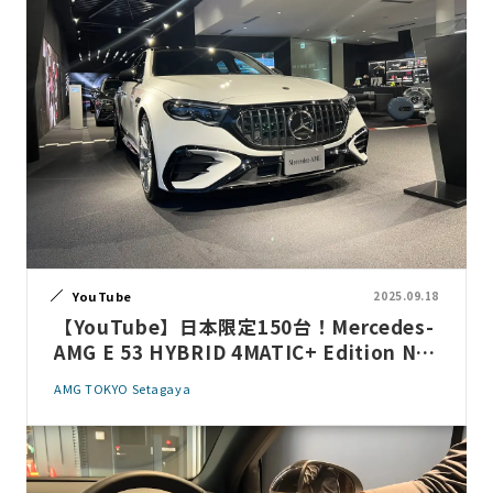
YouTube
2025.09.18
【YouTube】日本限定150台！Mercedes-
AMG E 53 HYBRID 4MATIC+ Edition Nig
ht Carbon(PHEV)の魅力 をご紹介！
AMG TOKYO Setagaya