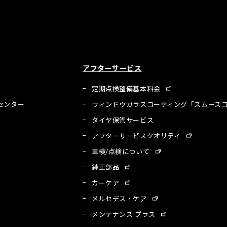
アフターサービス
定期点検整備基本料金
センター
ウィンドウガラスコーティング「スムースコ
タイヤ保管サービス
アフターサービスクオリティ
車検/点検について
純正部品
カーケア
メルセデス・ケア
メンテナンス プラス