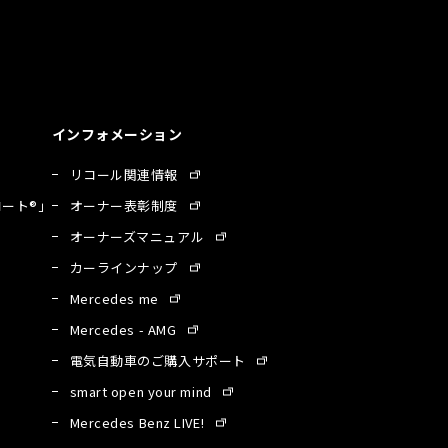
インフォメーション
リコール関連情報
ート®」
オーナー表彰制度
オーナーズマニュアル
カーラインナップ
Mercedes me
Mercedes - AMG
電気自動車のご購入サポート
smart open your mind
Mercedes Benz LIVE!