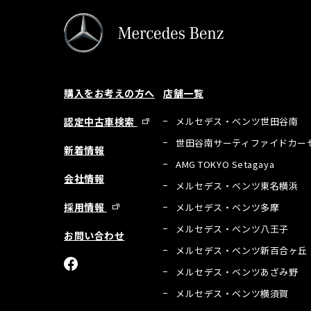
購入をお考えの方へ
店舗一覧
認定中古車検索
メルセデス・ベンツ世田谷南
世田谷南サーティファイドカー
新着情報
AMG TOKYO Setagaya
会社情報
メルセデス・ベンツ東名横浜
採用情報
メルセデス・ベンツ多摩
メルセデス・ベンツ八王子
お問い合わせ
メルセデス・ベンツ新百合ヶ丘
メルセデス・ベンツあざみ野
メルセデス・ベンツ横須賀