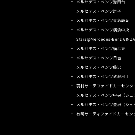
メルセデス・ベンツ港南台
メルセデス・ベンツ逗子
メルセデス・ベンツ東名静岡
メルセデス・ベンツ横浜中央
Stars@Mercedes-Benz GINZ
メルセデス・ベンツ横浜東
メルセデス・ベンツ日吉
メルセデス・ベンツ藤沢
メルセデス・ベンツ武蔵村山
羽村サーテファイドカーセンタ
メルセデス・ベンツ中央（シュ
メルセデス・ベンツ豊洲（シュ
有明サーティファイドカーセン