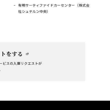
有明サーティファイドカーセンター（株式会
社シュテルン中央）
ストをする
ービスの入庫リクエストが
。