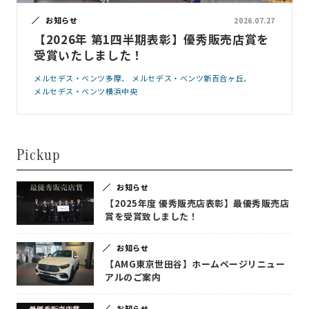
お知らせ
2026.07.27
【2026年 第1四半期表彰】優秀販売店賞を
受賞いたしました！
メルセデス・ベンツ多摩
メルセデス・ベンツ新百合ヶ丘
メルセデス・ベンツ横浜中央
Pickup
お知らせ
【2025年度 優秀販売店表彰】最優秀販売店
賞を受賞致しました！
お知らせ
【AMG東京世田谷】ホームページリニュー
アルのご案内
お知らせ