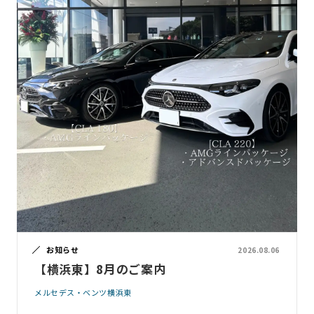
お知らせ
2026.08.06
【横浜東】8月のご案内
メルセデス・ベンツ横浜東