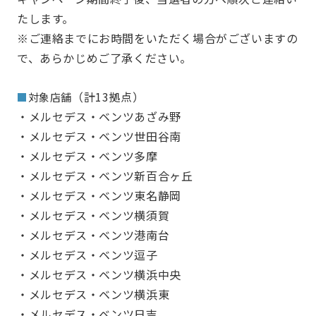
たします。
※ご連絡までにお時間をいただく場合がございますの
で、あらかじめご了承ください。
（計13拠点）
■
対象店舗
・メルセデス・ベンツあざみ野
・メルセデス・ベンツ世田谷南
・メルセデス・ベンツ多摩
・メルセデス・ベンツ新百合ヶ丘
・メルセデス・ベンツ東名静岡
・メルセデス・ベンツ横須賀
・メルセデス・ベンツ港南台
・メルセデス・ベンツ逗子
・メルセデス・ベンツ横浜中央
・メルセデス・ベンツ横浜東
・メルセデス・ベンツ日吉