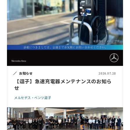
お知らせ
2026.07.28
【逗子】急速充電器メンテナンスのお知ら
せ
メルセデス・ベンツ逗子