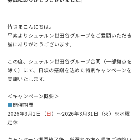
皆さまこんにちは。
平素よりシュテルン世田谷グループをご愛顧いただき
誠にありがとうございます。
この度、シュテルン世田谷グループ合同（一部拠点を
除く）にて、日頃の感謝を込めた特別キャンペーンを
実施いたします。
＜キャンペーン概要＞
■
開催期間
2026年3月1日（
日
）～2026年3月31日（
火
）※水曜
定休
キャンペーン期間終了後、当選者の方へ順次ご連絡い