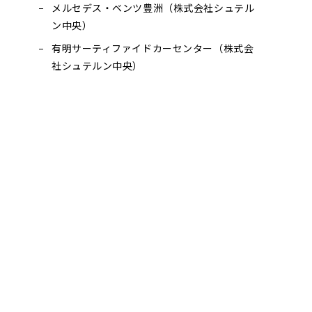
メルセデス・ベンツ豊洲（株式会社シュテル
ン中央）
有明サーティファイドカーセンター（株式会
社シュテルン中央）