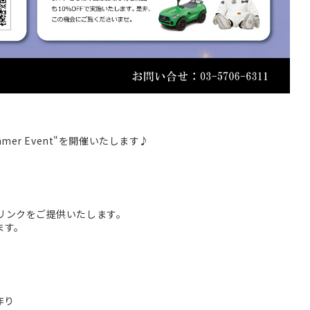
mmer Event"を開催いたします♪
ドリンクをご提供いたします。
ます。
作り