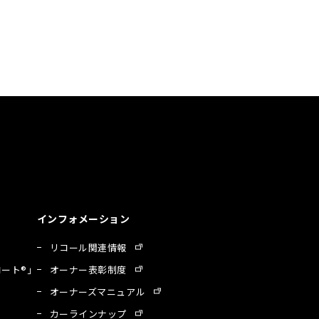
インフォメーション
リコール関連情報
ート®」
オーナー表彰制度
オーナーズマニュアル
カーラインナップ