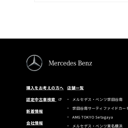
購入をお考えの方へ
店舗一覧
認定中古車検索
メルセデス・ベンツ世田谷南
世田谷南サーティファイドカー
新着情報
AMG TOKYO Setagaya
会社情報
メルセデス・ベンツ東名横浜