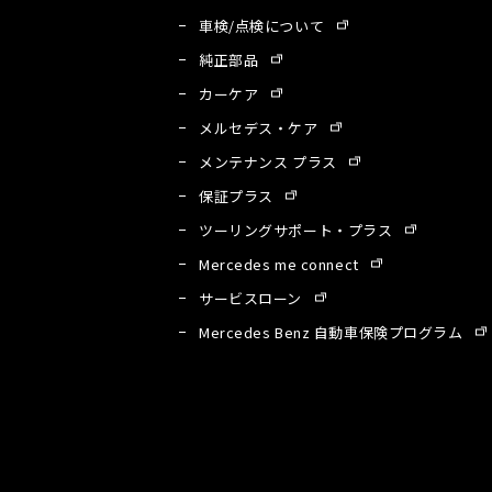
車検/点検について
純正部品
カーケア
メルセデス・ケア
メンテナンス プラス
保証プラス
ツーリングサポート・プラス
Mercedes me connect
サービスローン
A
Mercedes Benz 自動車保険プログラム