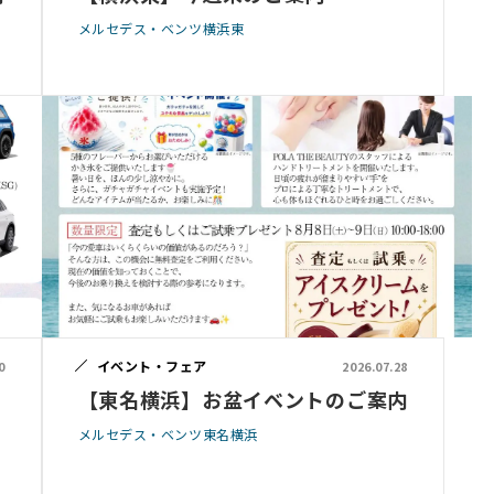
メルセデス・ベンツ横浜東
イベント・フェア
0
2026.07.28
【東名横浜】お盆イベントのご案内
メルセデス・ベンツ東名横浜