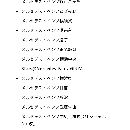
メルセデス・ベンツ新百合ヶ丘
メルセデス・ベンツあざみ野
メルセデス・ベンツ横須賀
メルセデス・ベンツ港南台
メルセデス・ベンツ逗子
メルセデス・ベンツ東名静岡
メルセデス・ベンツ横浜中央
Stars@Mercedes-Benz GINZA
メルセデス・ベンツ横浜東
メルセデス・ベンツ日吉
メルセデス・ベンツ藤沢
メルセデス・ベンツ武蔵村山
メルセデス・ベンツ中央（株式会社シュテル
ン中央）