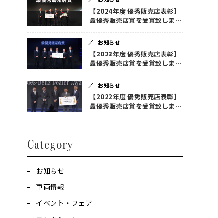
【2024年度 優秀販売店表彰】
最優秀販売店賞を受賞致しまし
た！
お知らせ
【2023年度 優秀販売店表彰】
最優秀販売店賞を受賞致しまし
た！
お知らせ
【2022年度 優秀販売店表彰】
最優秀販売店賞を受賞致しまし
た！
Category
お知らせ
車両情報
イベント・フェア