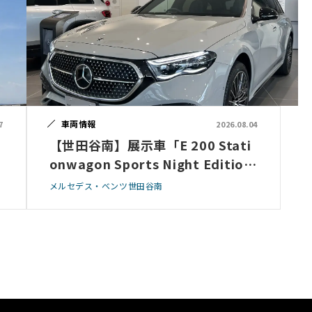
車両情報
7
2026.08.04
【世田谷南】展示車「E 200 Stati
onwagon Sports Night Edition
（ISG）」のご案内
メルセデス・ベンツ世田谷南