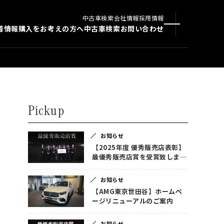
中古車検索
会社情報
採用情報
着情報
購入をお考えの方へ
中古車検索
お問い合わせ
Pickup
お知らせ
【2025年度 優秀販売店表彰】
最優秀販売店賞を受賞致しまし
た！
お知らせ
【AMG東京世田谷】ホームペ
ージリニューアルのご案内
お知らせ