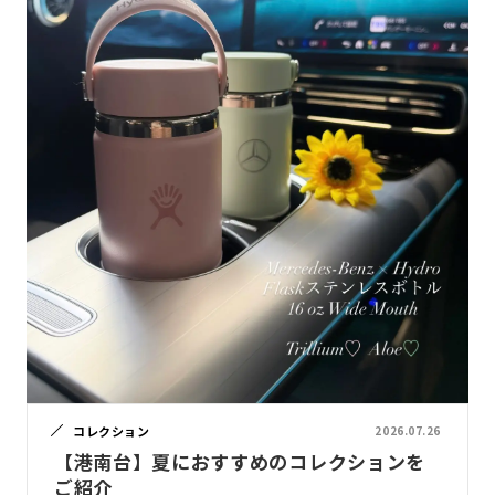
コレクション
2026.07.26
【港南台】夏におすすめのコレクションを
ご紹介