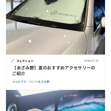
コレクション
2026.07.27
【あざみ野】夏のおすすめアクセサリーの
ご紹介
メルセデス・ベンツあざみ野