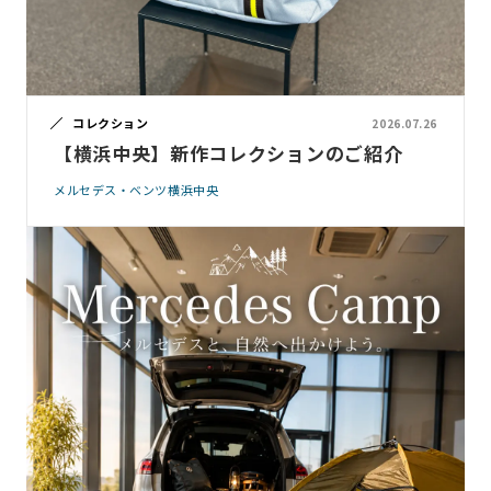
コレクション
2026.07.26
【横浜中央】新作コレクションのご紹介
メルセデス・ベンツ横浜中央