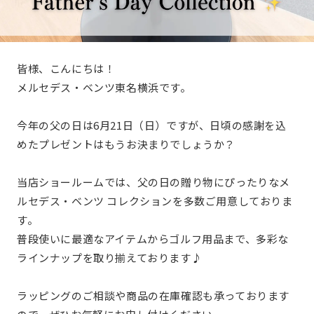
皆様、こんにちは！
メルセデス・ベンツ東名横浜です。
今年の父の日は6月21日（日）ですが、日頃の感謝を込
めたプレゼントはもうお決まりでしょうか？
当店ショールームでは、父の日の贈り物にぴったりなメ
ルセデス・ベンツ コレクションを多数ご用意しておりま
す。
普段使いに最適なアイテムからゴルフ用品まで、多彩な
ラインナップを取り揃えております♪
ラッピングのご相談や商品の在庫確認も承っております