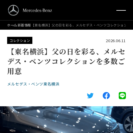
ホーム
新着情報
【東名横浜】父の日を彩る、メルセデス・ベンツコレクションを
2026.06.11
コレクション
【東名横浜】父の日を彩る、メルセ
デス・ベンツコレクションを多数ご
用意
メルセデス・ベンツ東名横浜