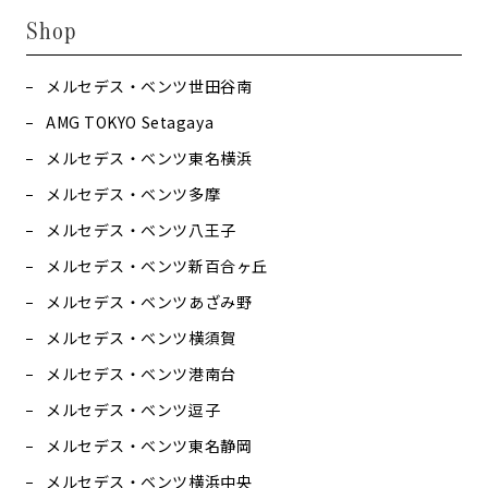
Shop
メルセデス・ベンツ世田谷南
AMG TOKYO Setagaya
メルセデス・ベンツ東名横浜
メルセデス・ベンツ多摩
メルセデス・ベンツ八王子
メルセデス・ベンツ新百合ヶ丘
メルセデス・ベンツあざみ野
メルセデス・ベンツ横須賀
メルセデス・ベンツ港南台
メルセデス・ベンツ逗子
メルセデス・ベンツ東名静岡
メルセデス・ベンツ横浜中央