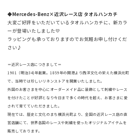
◆Mercedes-Benz×近沢レース店 タオルハンカチ
大変ご好評をいただいているタオルハンカチに、新カラ
ーが登場いたしました💛
ラッピングも承っておりますのでお気軽お申し付けくだ
さい♪
＝近沢レース店につきまして＝
1901（明治34)年創業。1859年の開港より西洋文化の栄えた横浜元町
で、当時では珍しいリネンストアを開業いたしました。
外国のお客さまを中心にオーダーメイド品に装飾として刺繍やレース
を付けたことが好評となり今日まで多くの時代を超え、お客さまに愛
されて育てていただきました。
現在では、歴史と文化のまち横浜元町より、全国の近沢レース店の直
営店舗にて、世界各国のレースや刺繍を使ったオリジナルアイテムを
販売しております。