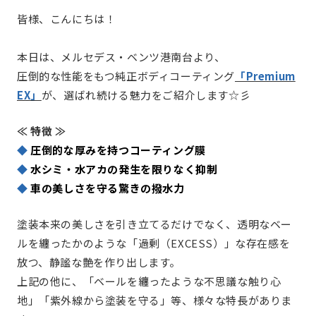
皆様、こんにちは！
本日は、メルセデス・ベンツ港南台より、
圧倒的な性能をもつ純正ボディコーティング
「Premium
EX」
が、選ばれ続ける魅力をご紹介します☆彡
≪ 特徴 ≫
◆
圧倒的な厚みを持つコーティング膜
◆
水シミ・水アカの発生を限りなく抑制
◆
車の美しさを守る驚きの撥水力
塗装本来の美しさを引き立てるだけでなく、透明なベー
ルを纏ったかのような「過剰（EXCESS）」な存在感を
放つ、静謐な艶を作り出します。
上記の他に、「ベールを纏ったような不思議な触り心
地」「紫外線から塗装を守る」等、様々な特長がありま