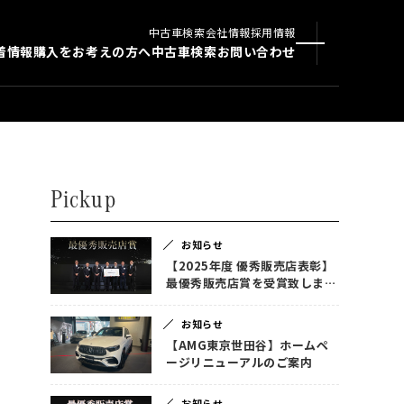
中古車検索
会社情報
採用情報
着情報
購入をお考えの方へ
中古車検索
お問い合わせ
Pickup
お知らせ
【2025年度 優秀販売店表彰】
最優秀販売店賞を受賞致しまし
た！
お知らせ
【AMG東京世田谷】ホームペ
ージリニューアルのご案内
お知らせ