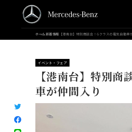
ホーム
新着情報
【港南台】特別商談会！Gクラスの電気自動車
イベント・フェア
【港南台】特別商
車が仲間入り