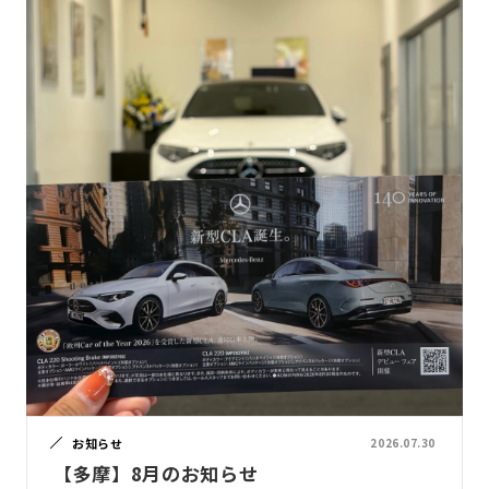
お知らせ
2026.07.30
【多摩】8月のお知らせ