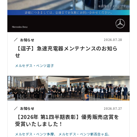
お知らせ
2026.07.28
【逗子】急速充電器メンテナンスのお知ら
せ
メルセデス・ベンツ逗子
お知らせ
2026.07.27
【2026年 第1四半期表彰】優秀販売店賞を
受賞いたしました！
メルセデス・ベンツ多摩
メルセデス・ベンツ新百合ヶ丘