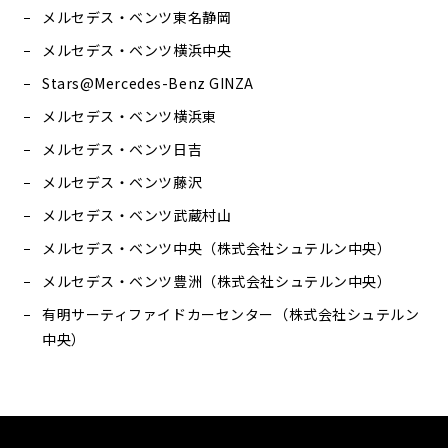
メルセデス・ベンツ東名静岡
メルセデス・ベンツ横浜中央
Stars@Mercedes-Benz GINZA
メルセデス・ベンツ横浜東
メルセデス・ベンツ日吉
メルセデス・ベンツ藤沢
メルセデス・ベンツ武蔵村山
メルセデス・ベンツ中央（株式会社シュテルン中央）
メルセデス・ベンツ豊洲（株式会社シュテルン中央）
有明サーティファイドカーセンター（株式会社シュテルン
中央）