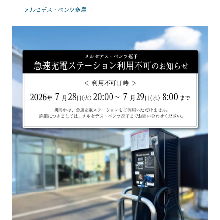
メルセデス・ベンツ多摩