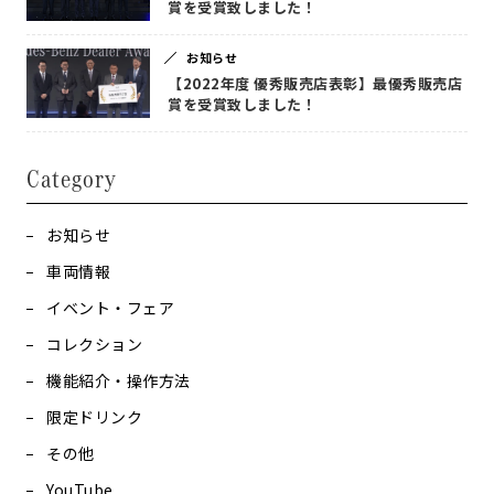
賞を受賞致しました！
お知らせ
【2022年度 優秀販売店表彰】最優秀販売店
賞を受賞致しました！
Category
お知らせ
車両情報
イベント・フェア
コレクション
機能紹介・操作方法
限定ドリンク
その他
YouTube