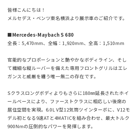
皆様こんにちは！
メルセデス・ベンツ東名横浜より展示車のご紹介です。
■Mercedes-Maybach S 680
全長：5,470mm、全幅：1,920mm、全高：1,510mm
官能的なプロポーションと艶やかなボディライン、そし
て繊細な縦ルーバーを備えた専用フロントグリルはエレ
ガンスと威厳を纏う唯一無二の存在です。
Sクラスロングボディよりもさらに180㎜延長されたホイ
ールベースにより、ファーストクラスに相応しい後席の
居住空間を実現。6.0L V型12気筒ツインターボに、V12モ
デル初となる9速ATと4MATICを組み合わせ、最大トルク
900Nmの圧倒的なパワーを発揮します。