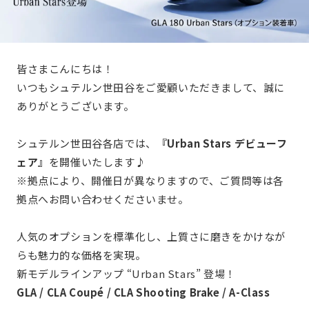
皆さまこんにちは！
いつもシュテルン世田谷をご愛顧いただきまして、誠に
ありがとうございます。
シュテルン世田谷各店では、
『Urban Stars デビューフ
ェア』
を開催いたします♪
※拠点により、開催日が異なりますので、ご質問等は各
拠点へお問い合わせくださいませ。
人気のオプションを標準化し、上質さに磨きをかけなが
らも魅力的な価格を実現。
新モデルラインアップ “Urban Stars” 登場！
GLA / CLA Coupé / CLA Shooting Brake / A-Class