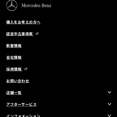
購入をお考えの方へ
認定中古車検索
新着情報
会社情報
採用情報
お問い合わせ
店舗一覧
アフターサービス
インフォメーション