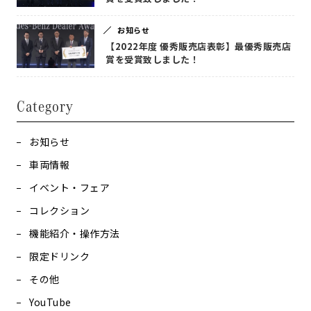
お知らせ
【2022年度 優秀販売店表彰】最優秀販売店
賞を受賞致しました！
Category
お知らせ
車両情報
イベント・フェア
コレクション
機能紹介・操作方法
限定ドリンク
その他
YouTube