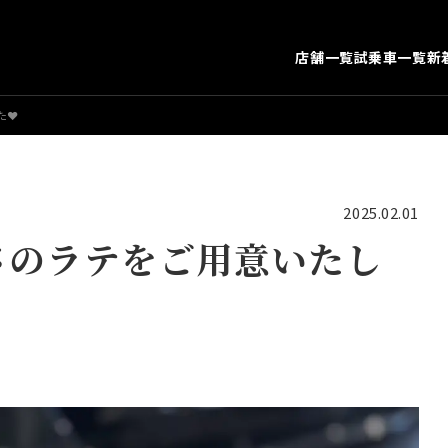
店舗一覧
試乗車一覧
新
た❤
2025.02.01
さのラテをご用意いたし