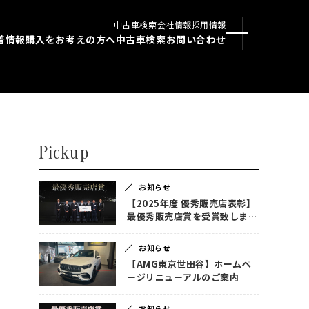
中古車検索
会社情報
採用情報
着情報
購入をお考えの方へ
中古車検索
お問い合わせ
Pickup
お知らせ
【2025年度 優秀販売店表彰】
最優秀販売店賞を受賞致しまし
た！
お知らせ
【AMG東京世田谷】ホームペ
ージリニューアルのご案内
お知らせ