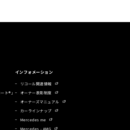
インフォメーション
リコール関連情報
ート®」
オーナー表彰制度
オーナーズマニュアル
カーラインナップ
Mercedes me
Mercedes - AMG