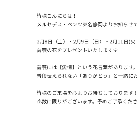
皆様こんにちは！
メルセデス・ベンツ東名静岡よりお知らせ
2月8日（土）・2月9日（日）・2月11日
薔薇の花をプレゼントいたします🌹
薔薇には【愛情】という花言葉があります
普段伝えられない「ありがとう」と一緒に
皆様のご来場を心よりお待ちしております
⚠️数に限りがございます。予めご了承くだ