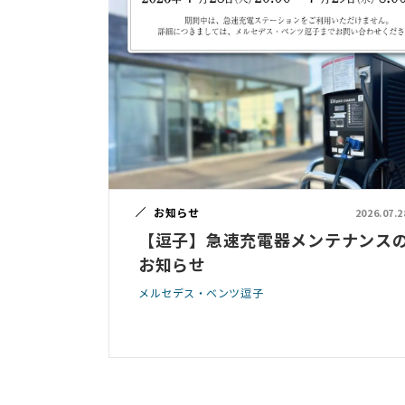
お知らせ
2026.07.2
【逗子】急速充電器メンテナンス
お知らせ
メルセデス・ベンツ逗子