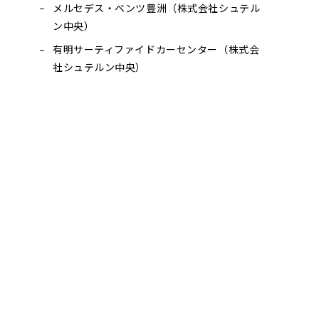
メルセデス・ベンツ豊洲（株式会社シュテル
ン中央）
有明サーティファイドカーセンター（株式会
社シュテルン中央）