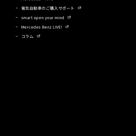
電気自動車のご購入サポート
smart open your mind
Mercedes Benz LIVE!
コラム