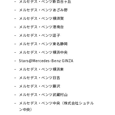
メルセデス・ベンツ新百合ヶ丘
メルセデス・ベンツあざみ野
メルセデス・ベンツ横須賀
メルセデス・ベンツ港南台
メルセデス・ベンツ逗子
メルセデス・ベンツ東名静岡
メルセデス・ベンツ横浜中央
Stars@Mercedes-Benz GINZA
メルセデス・ベンツ横浜東
メルセデス・ベンツ日吉
メルセデス・ベンツ藤沢
メルセデス・ベンツ武蔵村山
メルセデス・ベンツ中央（株式会社シュテル
ン中央）