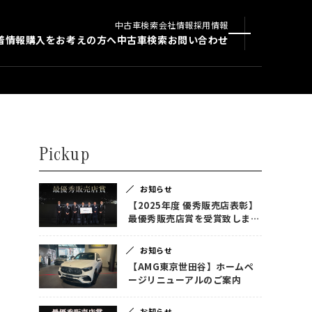
中古車検索
会社情報
採用情報
着情報
購入をお考えの方へ
中古車検索
お問い合わせ
Pickup
お知らせ
【2025年度 優秀販売店表彰】
最優秀販売店賞を受賞致しまし
た！
お知らせ
【AMG東京世田谷】ホームペ
ージリニューアルのご案内
お知らせ