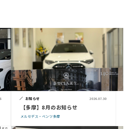
お知らせ
6
2026.07.30
【多摩】8月のお知らせ
メルセデス・ベンツ多摩