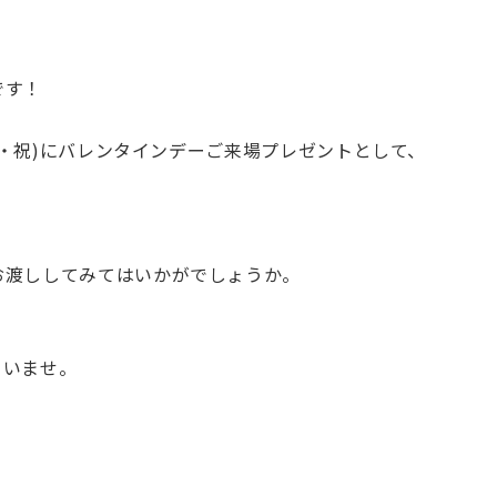
です！
(火・祝)にバレンタインデーご来場プレゼントとして、
。
お渡ししてみてはいかがでしょうか。
！
さいませ。