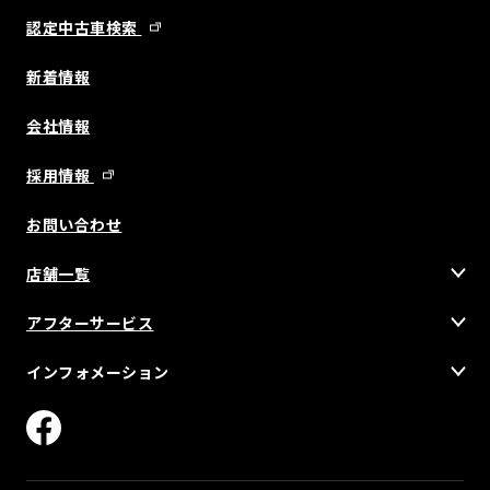
認定中古車検索
新着情報
会社情報
採用情報
お問い合わせ
店舗一覧
アフターサービス
インフォメーション