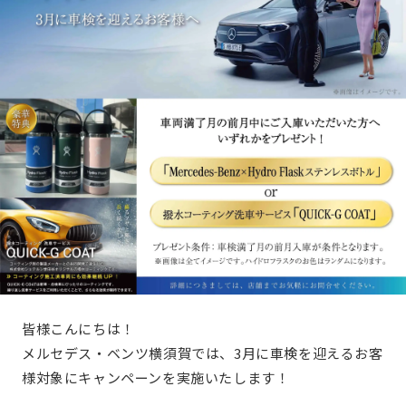
皆様こんにちは！
メルセデス・ベンツ横須賀では、3月に車検を迎えるお客
様対象にキャンペーンを実施いたします！