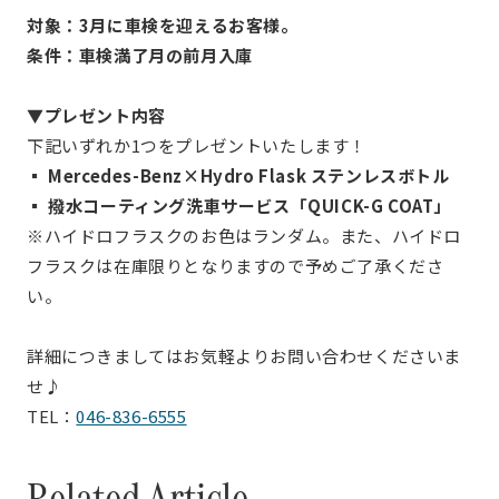
対象：3月に車検を迎えるお客様。
条件：車検満了月の前月入庫
▼プレゼント内容
下記いずれか1つをプレゼントいたします！
▪︎ Mercedes-Benz×Hydro Flask ステンレスボトル
▪︎ 撥水コーティング洗車サービス「QUICK-G COAT」
※ハイドロフラスクのお色はランダム。また、ハイドロ
フラスクは在庫限りとなりますので予めご了承くださ
い。
詳細につきましてはお気軽よりお問い合わせくださいま
せ♪
TEL：
046-836-6555
Related Article