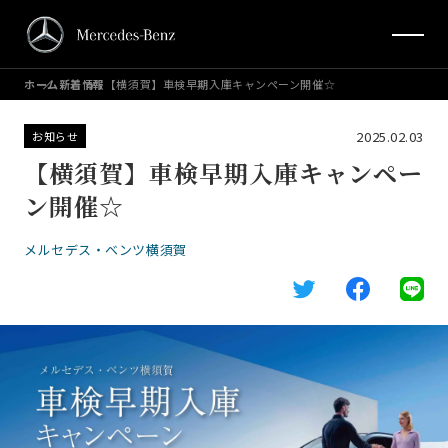
ホーム
新着情報
【横須賀】車検早期入庫キャンペーン開催☆
2025.02.03
お知らせ
【横須賀】車検早期入庫キャンペー
ン開催☆
メルセデス・ベンツ横須賀