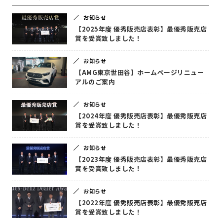
お知らせ
【2025年度 優秀販売店表彰】最優秀販売店
賞を受賞致しました！
お知らせ
【AMG東京世田谷】ホームページリニュー
アルのご案内
お知らせ
【2024年度 優秀販売店表彰】最優秀販売店
賞を受賞致しました！
お知らせ
【2023年度 優秀販売店表彰】最優秀販売店
賞を受賞致しました！
お知らせ
【2022年度 優秀販売店表彰】最優秀販売店
賞を受賞致しました！