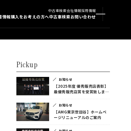
中古車検索
会社情報
採用情報
着情報
購入をお考えの方へ
中古車検索
お問い合わせ
Pickup
お知らせ
【2025年度 優秀販売店表彰】
最優秀販売店賞を受賞致しまし
た！
お知らせ
【AMG東京世田谷】ホームペ
ージリニューアルのご案内
お知らせ