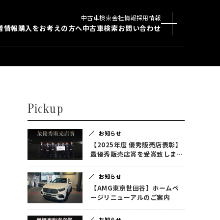
中古車検索
会社情報
採用情報
着情報
購入をお考えの方へ
中古車検索
お問い合わせ
Pickup
お知らせ
【2025年度 優秀販売店表彰】
最優秀販売店賞を受賞致しまし
た！
お知らせ
【AMG東京世田谷】ホームペ
ージリニューアルのご案内
お知らせ