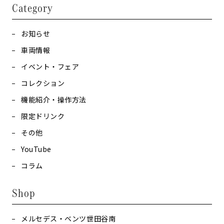
Category
お知らせ
車両情報
イベント・フェア
コレクション
機能紹介・操作方法
限定ドリンク
その他
YouTube
コラム
Shop
メルセデス・ベンツ世田谷南