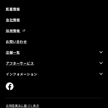
新着情報
会社情報
採用情報
お問い合わせ
店舗一覧
アフターサービス
インフォメーション
古物営業法に基づく表示