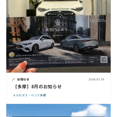
お知らせ
2026.07.30
【多摩】8月のお知らせ
メルセデス・ベンツ多摩