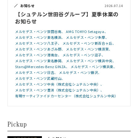
お知らせ
2026.07.14
【シュテルン世田谷グループ】夏季休業の
お知らせ
メルセデス・ベンツ世田谷南
AMG TOKYO Setagaya
メルセデス・ベンツ東名横浜
メルセデス・ベンツ多摩
メルセデス・ベンツ八王子
メルセデス・ベンツ新百合ヶ丘
メルセデス・ベンツあざみ野
メルセデス・ベンツ横須賀
メルセデス・ベンツ港南台
メルセデス・ベンツ逗子
メルセデス・ベンツ東名静岡
メルセデス・ベンツ横浜中央
Stars@Mercedes-Benz GINZA
メルセデス・ベンツ横浜東
メルセデス・ベンツ日吉
メルセデス・ベンツ藤沢
メルセデス・ベンツ武蔵村山
メルセデス・ベンツ中央（株式会社シュテルン中央）
メルセデス・ベンツ豊洲（株式会社シュテルン中央）
有明サーティファイドカーセンター（株式会社シュテルン中央）
Pickup