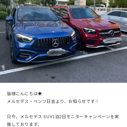
皆様こんにちは☀
メルセデス・ベンツ日吉より、お知らせです！
只今、メルセデス SUV1泊2日モニターキャンペーンを実
施しております。