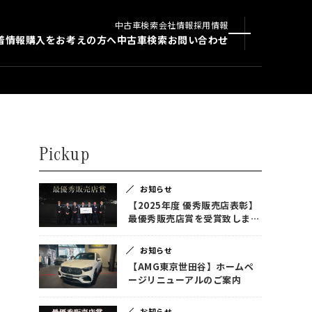
中古車検索
会社情報
採用情報
着情報
購入をお考えの方へ
中古車検索
お問い合わせ
Pickup
お知らせ
【2025年度 優秀販売店表彰】
最優秀販売店賞を受賞致しまし
た！
お知らせ
【AMG東京世田谷】ホームペ
ージリニューアルのご案内
お知らせ