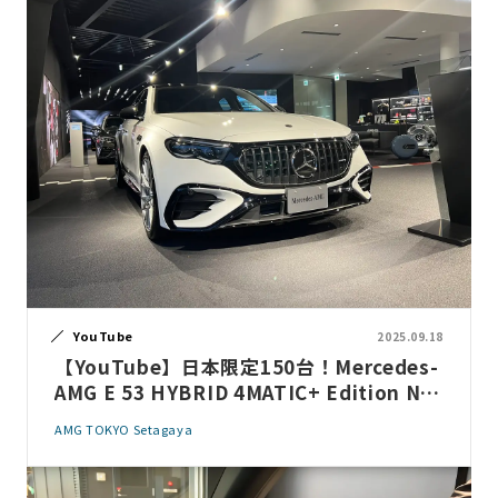
YouTube
2025.09.18
【YouTube】日本限定150台！Mercedes-
AMG E 53 HYBRID 4MATIC+ Edition Nig
ht Carbon(PHEV)の魅力 をご紹介！
AMG TOKYO Setagaya