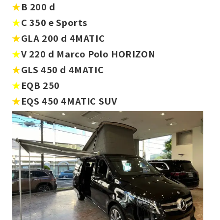
★
B 200 d
★
C 350 e Sports
★
GLA 200 d 4MATIC
★
V 220 d Marco Polo HORIZON
★
GLS 450 d 4MATIC
★
EQB 250
★
EQS 450 4MATIC SUV