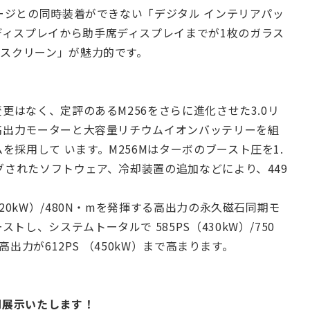
ケージとの同時装着ができない「デジタル インテリアパッ
ディスプレイから助手席ディスプレイまでが1枚のガラス
ースクリーン」が魅力的です。
変更はなく、定評のあるM256をさらに進化させた3.0リ
に高出力モーターと大容量リチウムイオンバッテリーを組
採用して います。M256Mはターボのブースト圧を1.
グされたソフトウェア、冷却装置の追加などにより、449
20kW）/480N・mを発揮する高出力の永久磁石同期モ
し、システムトータルで 585PS（430kW）/750
高出力が612PS （450kW）まで高まります。
別展示いたします！