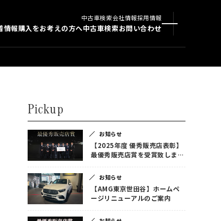
中古車検索
会社情報
採用情報
着情報
購入をお考えの方へ
中古車検索
お問い合わせ
Pickup
お知らせ
【2025年度 優秀販売店表彰】
最優秀販売店賞を受賞致しまし
た！
お知らせ
【AMG東京世田谷】ホームペ
ージリニューアルのご案内
お知らせ