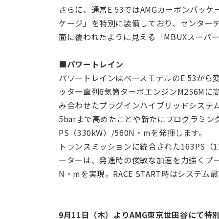
さらに、通常E 53ではAMGカーボンパッ
ケージ」を特別に装備しており、センター
面に覆われたように見える「MBUXスーパ
■パワートレイン
パワートレインはベースモデルのE 53から
ッター直列6気筒ターボエンジンM256M
み合わせたプラグインハイブリッドシステムを
5barまで高めたことや新たにプログラミン
PS（330kW）/560N・mを発揮します。
トランスミッションに統合された163PS（1
ーターは、発進時の俊敏な加速を力強くブースト
N・mを実現。RACE START時はシステム最
9月11日（木）よりAMG東京世田谷にて特