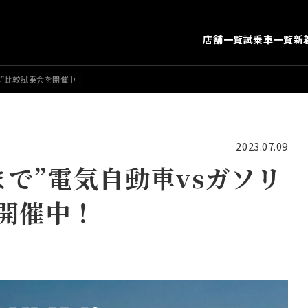
店舗一覧
試乗車一覧
新
車”比較試乗会を開催中！
2023.07.09
まで”電気自動車vsガソリ
開催中！