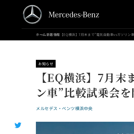
ホーム
新着情報
【EQ横浜】7月末まで”電気自動車vsガソリン
お知らせ
【EQ横浜】7月末
ン車”比較試乗会を
メルセデス・ベンツ横浜中央