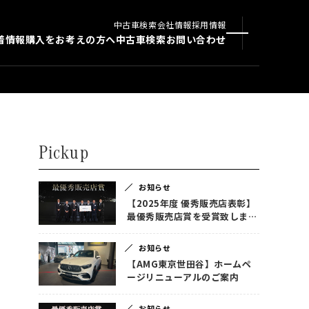
中古車検索
会社情報
採用情報
着情報
購入をお考えの方へ
中古車検索
お問い合わせ
Pickup
お知らせ
【2025年度 優秀販売店表彰】
最優秀販売店賞を受賞致しまし
た！
お知らせ
【AMG東京世田谷】ホームペ
ージリニューアルのご案内
お知らせ